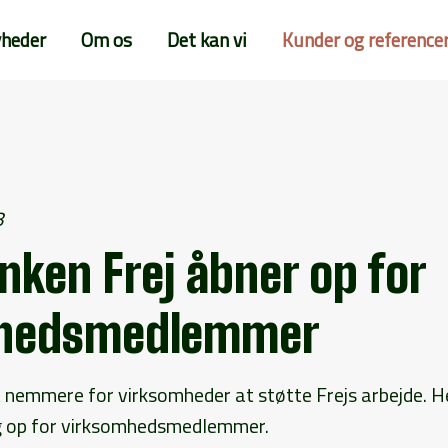
heder
Om os
Det kan vi
Kunder og reference
8
ken Frej åbner op for
mhedsmedlemmer
et nemmere for virksomheder at støtte Frejs arbejde. H
g op for virksomhedsmedlemmer.