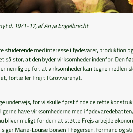
enyt d. 19/1-17, af Anya Engelbrecht
re studerende med interesse i fødevarer, produktion og
et så stor, at den byder virksomheder indenfor. Den fø
ner nemlig op for, at virksomheder kan tegne medlemsk
ret, fortæller Frej til Grovvarenyt.
e undervejs, for vi skulle først finde de rette konstruk
vil gerne have virksomhederne med i fødevaredebatten, 
 nu bliver muligt for dem at støtte Frejs arbejde økono
siger Marie-Louise Boisen Thøgersen, formand og stift