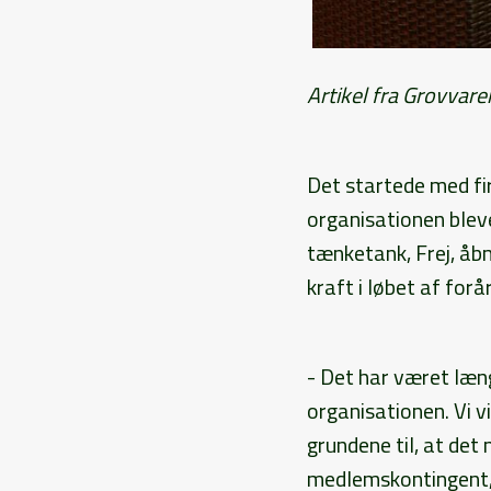
Artikel fra Grovvar
Det startede med fi
organisationen blev
tænketank, Frej, åb
kraft i løbet af forå
- Det har været læng
organisationen. Vi 
grundene til, at det
medlemskontingent, 