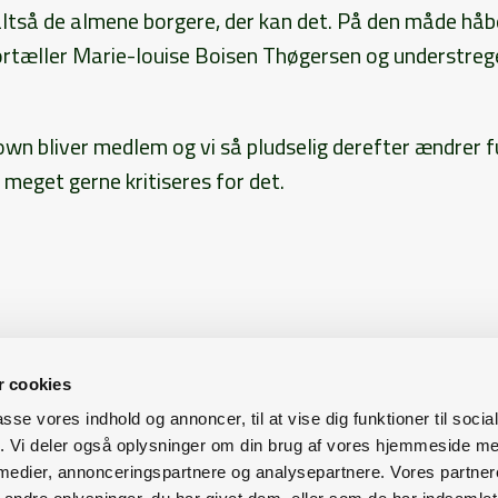
tså de almene borgere, der kan det. På den måde håber
fortæller Marie-louise Boisen Thøgersen og understrege
own bliver medlem og vi så pludselig derefter ændrer f
i meget gerne kritiseres for det.
 cookies
passe vores indhold og annoncer, til at vise dig funktioner til soci
fik. Vi deler også oplysninger om din brug af vores hjemmeside m
uet Aarhus
Agro Food Park 15
8200 Aarhus N
+ 
 medier, annonceringspartnere og analysepartnere. Vores partne