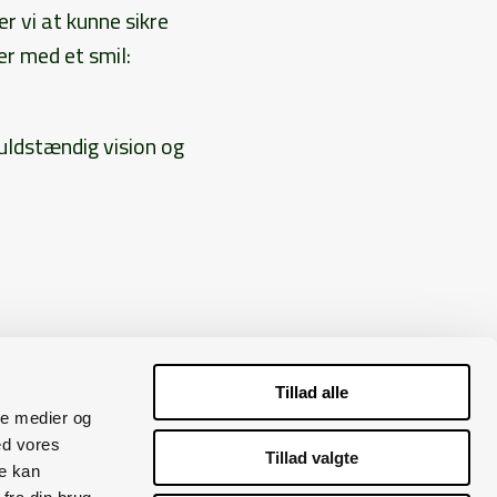
 vi at kunne sikre
r med et smil:
uldstændig vision og
Tillad alle
ale medier og
ed vores
45 5393 7760
Tillad valgte
re kan