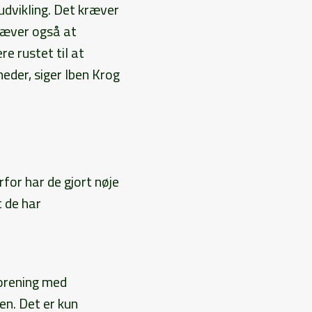
dvikling. Det kræver
ræver også at
e rustet til at
der, siger Iben Krog
rfor har de gjort nøje
t de har
forening med
en. Det er kun