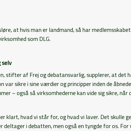
fsløre, at hvis man er landmand, så har medlemsskabet 
 virksomhed som DLG.
g selv
 stifter af Frej og debatansvarlig, supplerer, at det h
n var sikre i sine værdier og principper inden de åbnede
r ­– også så virksomhederne kan vide sig sikre, når de
 er klart, hvad vi står for, og hvad vi laver. Det skulle 
er deltager i debatten, men også en tyngde for os. For vi