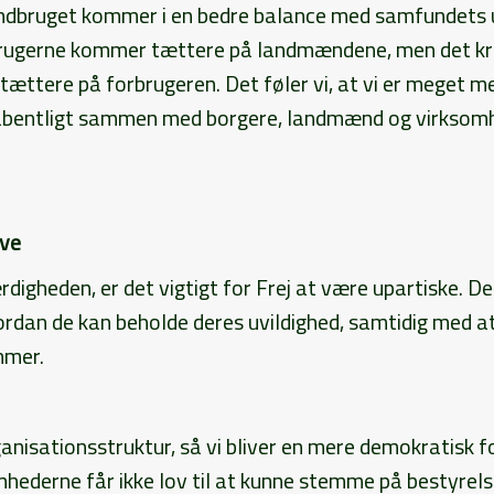
andbruget kommer i en bedre balance med samfundets u
orbrugerne kommer tættere på landmændene, men det k
ttere på forbrugeren. Det føler vi, at vi er meget mer
åbentligt sammen med borgere, landmænd og virksomhe
ive
digheden, er det vigtigt for Frej at være upartiske. De
ordan de kan beholde deres uvildighed, samtidig med a
mmer.
ganisationsstruktur, så vi bliver en mere demokratisk 
ederne får ikke lov til at kunne stemme på bestyrels