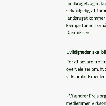
landbruget, og at l
selvfølgelig, at f
landbruget kommer tæ
kæmpe for nu, forh
Rasmussen.
Uvildigheden skal bl
For at bevare trovær
overvejelser om, hv
virksomhedsmedle
- Vi ændrer Frejs or
medlemmer. Virksomh