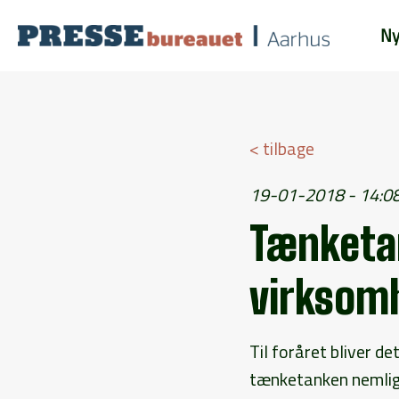
Ny
< tilbage
19-01-2018 - 14:0
Tænketan
virkso
Til foråret bliver d
tænketanken nemli