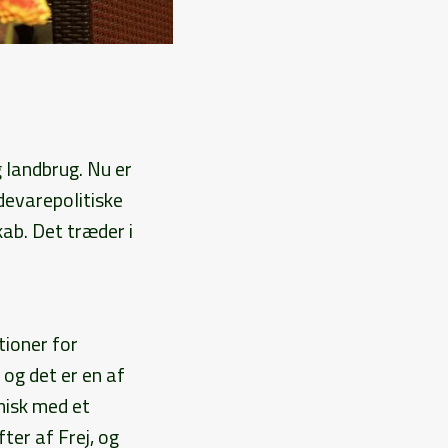
 landbrug. Nu er
devarepolitiske
ab. Det træder i
tioner for
og det er en af
misk med et
er af Frej, og