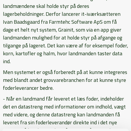
landmændene skal holde styr på deres
lagerbeholdninger. Derfor lancerer it-iværksætteren
Ivan Baadsgaard fra Farmtehc Software ApS om få
dage et helt nyt system, Grainit, som via en app giver
landmanden mulighed for at holde styr på afgange og
tilgange på lageret. Det kan være af for eksempel foder,
korn, kartofler og halm, hvor landmanden taster data
ind.
Men systemet er også forberedt på at kunne integreres
med blandt andet grovvarebranchen for at kunne styre
foderleverancer bedre.
- Når en landmand får leveret et læs foder, indeholder
det en datastreng med informationer om indhold, vægt
med videre, og denne datastreng kan landmanden få
leveret fra sin foderleverandør direkte ind i det nye
system, så han kan se den på sin app på smartphonen.