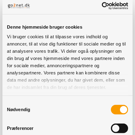
Dermed har landmanden alle data på foderlæsset, siger
Ivan Baadsgaard til Grovvarenyt.
Har landmanden samtidig et farm management
Denne hjemmeside bruger cookies
system, der også samarbejde med Grainit, vil
Vi bruger cookies til at tilpasse vores indhold og
landmanden kunne følge forbruget af foder og dermed
annoncer, til at vise dig funktioner til sociale medier og til
også i god tid vil kunne bestille nyt foder inden siloen
at analysere vores trafik. Vi deler også oplysninger om
tømmes.
din brug af vores hjemmeside med vores partnere inden
for sociale medier, annonceringspartnere og
Ivan Baadsgaard har allerede aftaler med nogle
analysepartnere. Vores partnere kan kombinere disse
grovvarevirksomheder om levering af data, men han
data med andre oplysninger, du har givet dem, eller som
har aftalt, at navne holdes lidt tæt til kroppen indtil den
de har indsamlet fra din brug af deres tjenester.
officielle lancering den 1. juli.
Samtykkevalg
Han har gennem flere år samarbejdet med danske
Nødvendig
grovvarevirksomheder om andre it-projekter, og derfor
kender han branchen godt.
Præferencer
- Vi gør det helt åbent for grovvarevirksomheder og