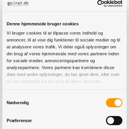
aktiviteter i Østeuropa skal udvikles.
Danish Agro og Vestjyllands Andel kommer til at eje 75
procent af det nye selskab, mens Agravis vil have de
Denne hjemmeside bruger cookies
resterende 25 procent.
Vi bruger cookies til at tilpasse vores indhold og
annoncer, til at vise dig funktioner til sociale medier og til
Parterne flyttes deres nuværende
at analysere vores trafik. Vi deler også oplysninger om
forretningsaktiviteter i Østeuropa med en samlet
din brug af vores hjemmeside med vores partnere inden
omsætning på godt tre milliarder kroner over i det nye
for sociale medier, annonceringspartnere og
selskab.
analysepartnere. Vores partnere kan kombinere disse
data med andre oplysninger, du har givet dem, eller som
DLA bidrager med sine tre grovvareselskaber i
de har indsamlet fra din brug af deres tjenester.
henholdsvis Letland, Litauen og Estland. Dermed bliver
Agravis medejer af de tre selskaber.
Samtykkevalg
Til gengæld flytter Agravis to virksomheder, som
Nødvendig
handler med landbrugsmaskiner i henholdsvis Polen og
Tjekkiet over i DLA Agravis International.
Præferencer