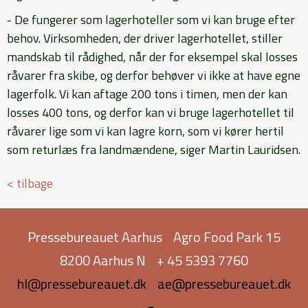
- De fungerer som lagerhoteller som vi kan bruge efter
behov. Virksomheden, der driver lagerhotellet, stiller
mandskab til rådighed, når der for eksempel skal losses
råvarer fra skibe, og derfor behøver vi ikke at have egne
lagerfolk. Vi kan aftage 200 tons i timen, men der kan
losses 400 tons, og derfor kan vi bruge lagerhotellet til
råvarer lige som vi kan lagre korn, som vi kører hertil
som returlæs fra landmændene, siger Martin Lauridsen.
< tilbage
Pressebureauet Aarhus
Agro Food Park 15
8200 Aarhus N
+ 45 5393 7760
hl@pressebureauet.dk
ae@pressebureauet.dk