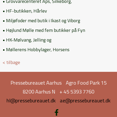
• Grovvarecenteret Aps, Silkeborg,
• HF-butikken, Hårlev
• Miljøfoder med butik i Ikast og Viborg
• Højlund Mølle med fem butikker på Fyn
• HK-Mølvang, Jelling og
• Møllerens Hobbylager, Horsens
< tilbage
Pressebureauet Aarhus
Agro Food Park 15
8200 Aarhus N
+ 45 5393 7760
hl@pressebureauet.dk
ae@pressebureauet.dk