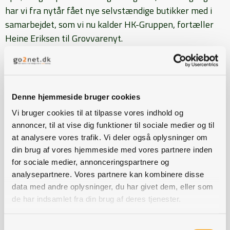
har vi fra nytår fået nye selvstændige butikker med i
samarbejdet, som vi nu kalder HK-Gruppen, fortæller
Heine Eriksen til Grovvarenyt.
Butikkerne finder i fællesskab ud af, hvilke
leverandører, der skal satses på.
- Gennem de aftaler, som vi indgår med leverandører,
Denne hjemmeside bruger cookies
får butikkerne nogle bedre vilkår som lavere priser og
Vi bruger cookies til at tilpasse vores indhold og
hjælp til markedsføring. Samtidig forpligter butikkerne
annoncer, til at vise dig funktioner til sociale medier og til
sig til at lægge en væsentlig del af deres indkøb hos
at analysere vores trafik. Vi deler også oplysninger om
disse leverandører, for begge parter skal have noget ud
din brug af vores hjemmeside med vores partnere inden
af aftalen, siger Heine Eriksen.
for sociale medier, annonceringspartnere og
analysepartnere. Vores partnere kan kombinere disse
data med andre oplysninger, du har givet dem, eller som
Fælles markedsføring
de har indsamlet fra din brug af deres tjenester.
Den fælles markedsføring omfatter blandt andet, at
Samtykkevalg