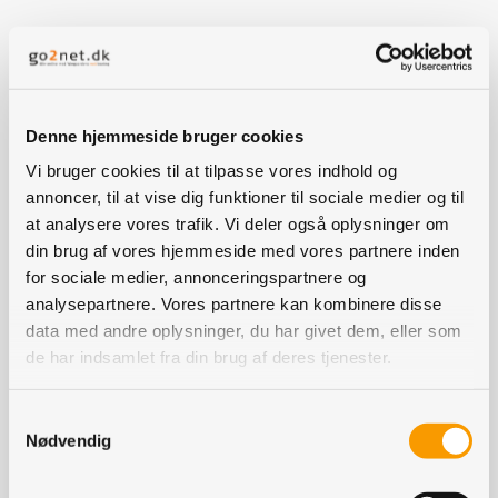
Kartoffelavlere klager ikke, belærte Danske Kartoflers
formand, Carl Heiselberg, i efteråret en radiojournalist,
der havde fortalt, at nu skulle vi igen høre klagende
Denne hjemmeside bruger cookies
kartoffelavlere. Lytter man til, hvordan en af de danske
Vi bruger cookies til at tilpasse vores indhold og
stivelsesfabrikker ser på fremtiden, så tyder det heller
annoncer, til at vise dig funktioner til sociale medier og til
ikke på, at der bliver stort behov for at klage.
at analysere vores trafik. Vi deler også oplysninger om
I hvert fald tegnede salgsdirektør Bjarne Larsen, AKV, et
din brug af vores hjemmeside med vores partnere inden
for sociale medier, annonceringspartnere og
lyst billede af fremtiden for dansk kartoffelstivelse i et
analysepartnere. Vores partnere kan kombinere disse
indlæg på Store Kartoffeldag i Vingsted.
data med andre oplysninger, du har givet dem, eller som
Det gjorde han ikke mindst på grund af, at
de har indsamlet fra din brug af deres tjenester.
markedssituationen med en fortsat vækst indenfor
pommes frites produktionen syd for Danmark påvirker
Samtykkevalg
markedet voldsomt.
Nødvendig
- Der bliver ledt med lys og lygte efter mere jord, så