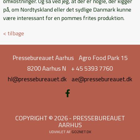
omkostninger. Og så ved jeg, at der er nogle, der kigger
på, om Nordtyskland eller det sydlige Danmark kunne
være interessant for en pommes frites produktion.
< tilbage
Pressebureauet Aarhus
Agro Food Park 15
8200 Aarhus N
+ 45 5393 7760
hl@pressebureauet.dk
ae@pressebureauet.dk
COPYRIGHT © 2026 - PRESSEBUREAUET
AARHUS
UDVIKLET AF
GO2NET.DK