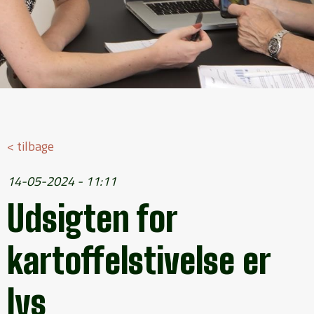
< tilbage
14-05-2024 - 11:11
Udsigten for
kartoffelstivelse er
lys