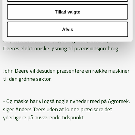
afsluttet nogle handler, fortsætter Anders Terrs.
Tillad valgte
Foruden de grønne traktorer i forskellige udgaver vil
Afvis
John Deere også præsentere det øvrige program med
mejetærskere, marksprøjter og AMS, som er John
Deeres elektroniske løsning til præcisionsjordbrug.
John Deere vil desuden præsentere en række maskiner
til den grønne sektor.
- Og måske har vi også nogle nyheder med på Agromek,
siger Anders Teers uden at kunne præcisere det
yderligere på nuværende tidspunkt.