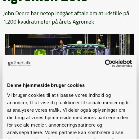
John Deere har netop indgået aftale om at udstille på
1.200 kvadratmeter på årets Agromek
Denne hjemmeside bruger cookies
Vi bruger cookies til at tilpasse vores indhold og
annoncer, til at vise dig funktioner til sociale medier og til
at analysere vores trafik. Vi deler også oplysninger om
din brug af vores hjemmeside med vores partnere inden
De grønne traktorer fra John Deere kommer på
for sociale medier, annonceringspartnere og
Agromek 2018. John Deere har netop indgået aftale
analysepartnere. Vores partnere kan kombinere disse