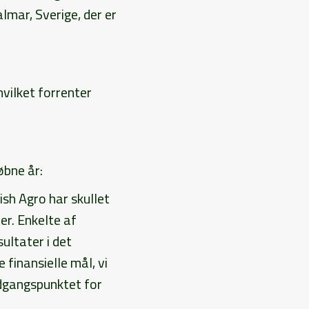
lmar, Sverige, der er
hvilket forrenter
øbne år:
sh Agro har skullet
er. Enkelte af
ultater i det
e finansielle mål, vi
udgangspunktet for