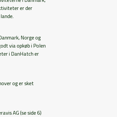
tiviteter er der
e lande.
i Danmark, Norge og
godt via opkøb i Polen
teter i DanHatch er
mover og er sket
ravis AG (se side 6)