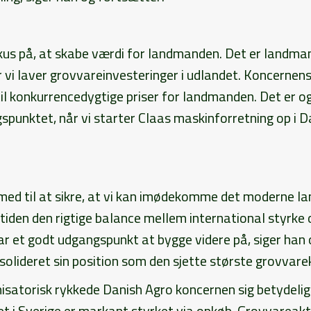
okus på, at skabe værdi for landmanden. Det er landma
 vi laver grovvareinvesteringer i udlandet. Koncernen
 til konkurrencedygtige priser for landmanden. Det er
gspunktet, når vi starter Claas maskinforretning op i
 med til at sikre, at vi kan imødekomme det moderne l
 tiden den rigtige balance mellem international styrke 
har et godt udgangspunkt at bygge videre på, siger han 
solideret sin position som den sjette største grovvare
isatorisk rykkede Danish Agro koncernen sig betydelig
 i Sverige er markant styrket via opkøb. Grovvareakt