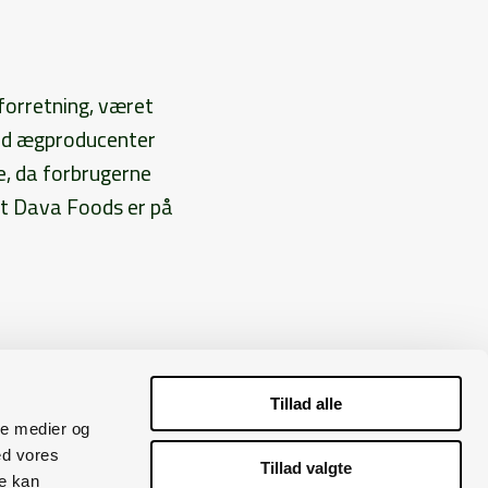
forretning, været
med ægproducenter
e, da forbrugerne
at Dava Foods er på
Tillad alle
ale medier og
ed vores
45 5393 7760
Tillad valgte
re kan