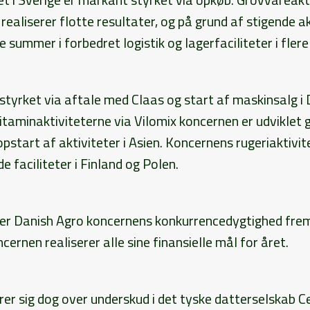
realiserer flotte resultater, og på grund af stigende ak
e summer i forbedret logistik og lagerfaciliteter i fler
 styrket via aftale med Claas og start af maskinsalg 
itaminaktiviteterne via Vilomix koncernen er udviklet 
pstart af aktiviteter i Asien. Koncernens rugeriaktivi
e faciliteter i Finland og Polen.
yrker Danish Agro koncernens konkurrencedygtighed fre
cernen realiserer alle sine finansielle mål for året.
rer sig dog over underskud i det tyske datterselskab Ce