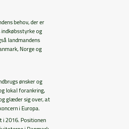
ndens behov, der er
s indkøbsstyrke og
 også landmandens
 Danmark, Norge og
andbrugs ønsker og
og lokal forankring,
og glæder sig over, at
koncern i Europa.
t i 2016. Positionen
iviteterne i Danmark,