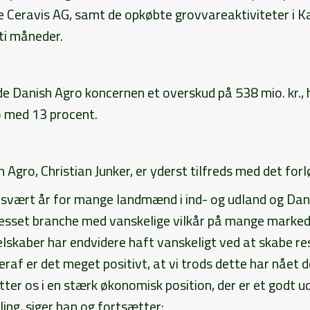
 Ceravis AG, samt de opkøbte grovvareaktiviteter i Ka
 ti måneder.
de Danish Agro koncernen et overskud på 538 mio. kr., 
o med 13 procent.
 Agro, Christian Junker, er yderst tilfreds med det forl
 svært år for mange landmænd i ind- og udland og Dani
presset branche med vanskelige vilkår på mange marked
skaber har endvidere haft vanskeligt ved at skabe res
heraf er det meget positivt, at vi trods dette har nået d
tter os i en stærk økonomisk position, der er et godt 
ling, siger han og fortsætter: