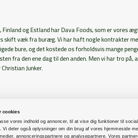
e, Finland og Estland har Dava Foods, som er vores æg
s skift væk fra buræg. Vi har haft nogle kontrakter 
igede bure, og det kostede os forholdsvis mange peng
ten fra den ene dag til den anden. Men vi har tro på, 
r Christian Junker.
 cookies
passe vores indhold og annoncer, til at vise dig funktioner til soci
fik. Vi deler også oplysninger om din brug af vores hjemmeside m
uet Aarhus
Agro Food Park 15
8200 Aarhus N
+ 
 medier, annonceringspartnere og analysepartnere. Vores partne