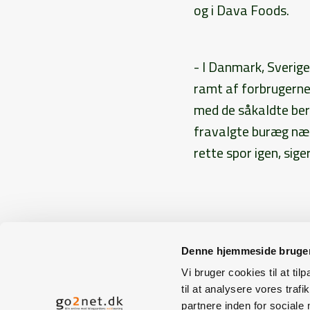
og i Dava Foods.
- I Danmark, Sverig
ramt af forbrugerne
med de såkaldte ber
fravalgte buræg næs
rette spor igen, sige
< tilbage
Denne hjemmeside bruger
Vi bruger cookies til at til
til at analysere vores tra
Presseburea
partnere inden for sociale