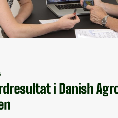
9
rdresultat i Danish Agr
en