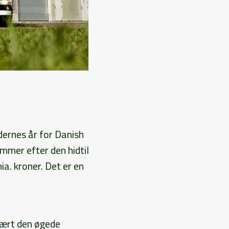
dernes år for Danish
ommer efter den hidtil
a. kroner. Det er en
imært den øgede