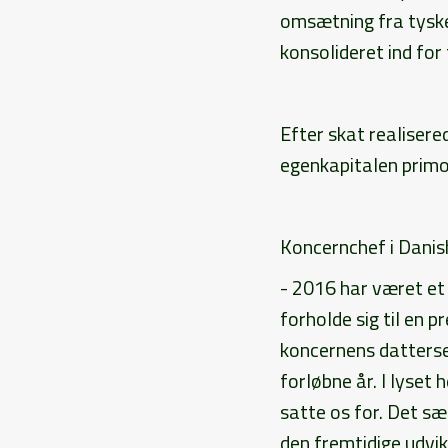
omsætning fra tyske
konsolideret ind for
Efter skat realisere
egenkapitalen prim
Koncernchef i Danish
- 2016 har været et
forholde sig til en 
koncernens dattersel
forløbne år. I lyset 
satte os for. Det sæ
den fremtidige udvik