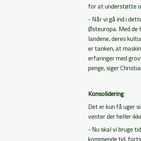
for at understøtte 
- Når vi gå ind i de
Østeuropa. Med de t
landene, deres kultu
er tanken, at maski
erfaringer med grovv
penge, siger Christia
Konsolidering
Det er kun få uger 
venter der heller ikk
- Nu skal vi bruge t
kommende tid, forts