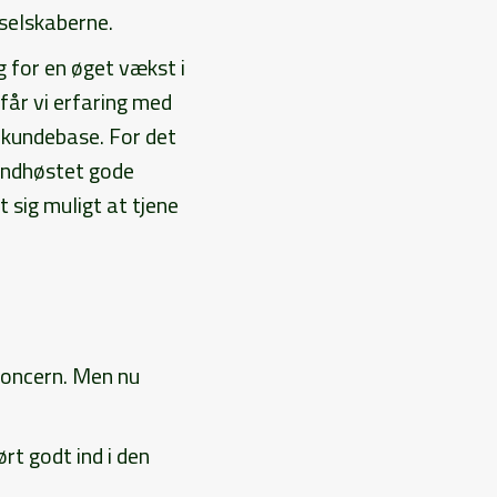
selskaberne.
g for en øget vækst i
får vi erfaring med
s kundebase. For det
 indhøstet gode
 sig muligt at tjene
koncern. Men nu
rt godt ind i den