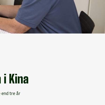
i Kina
 end tre år