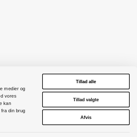
Tillad alle
ale medier og
ed vores
45 5393 7760
Tillad valgte
re kan
fra din brug
Afvis