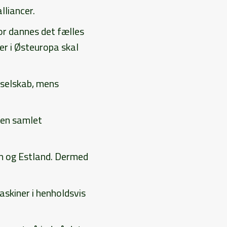
lliancer.
or dannes det fælles
er i Østeuropa skal
 selskab, mens
 en samlet
en og Estland. Dermed
skiner i henholdsvis