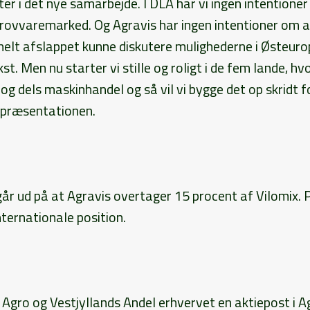
kter i det nye samarbejde. I DLA har vi ingen intentione
grovvaremarked. Og Agravis har ingen intentioner om at
 helt afslappet kunne diskutere mulighederne i Østeuro
. Men nu starter vi stille og roligt i de fem lande, hvo
og dels maskinhandel og så vil vi bygge det op skridt f
d præsentationen.
går ud på at Agravis overtager 15 procent af Vilomix.
nternationale position.
 Agro og Vestjyllands Andel erhvervet en aktiepost i 