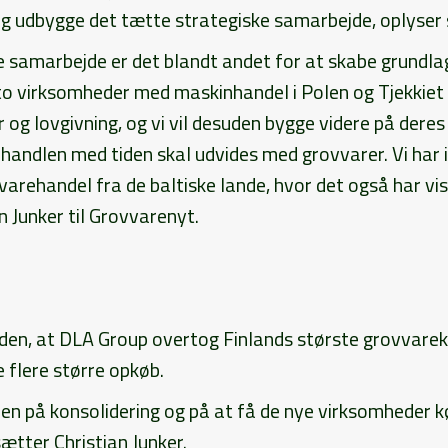
og udbygge det tætte strategiske samarbejde, oplyser 
tte samarbejde er det blandt andet for at skabe grundla
o virksomheder med maskinhandel i Polen og Tjekkiet 
r og lovgivning, og vi vil desuden bygge videre på dere
nhandlen med tiden skal udvides med grovvarer. Vi har
arehandel fra de baltiske lande, hvor det også har vist
n Junker til Grovvarenyt.
siden, at DLA Group overtog Finlands største grovvare
e flere større opkøb.
iden på konsolidering og på at få de nye virksomheder kø
ætter Christian Junker.