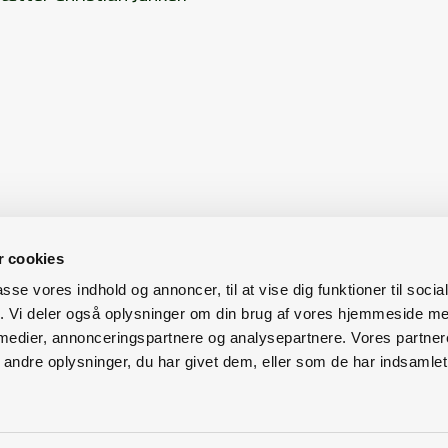
 cookies
passe vores indhold og annoncer, til at vise dig funktioner til soci
fik. Vi deler også oplysninger om din brug af vores hjemmeside m
uet Aarhus
Agro Food Park 15
8200 Aarhus N
+ 
 medier, annonceringspartnere og analysepartnere. Vores partne
ndre oplysninger, du har givet dem, eller som de har indsamlet 
l@pressebureauet.dk
ae@pressebureauet.dk