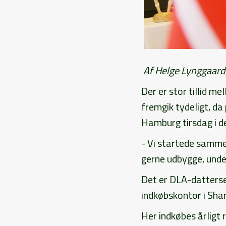
Af Helge Lynggaar
Der er stor tillid m
fremgik tydeligt, d
Hamburg tirsdag i d
- Vi startede sammen
gerne udbygge, unde
Det er DLA-datterse
indkøbskontor i Sha
Her indkøbes årligt r