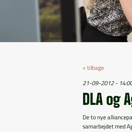
< tilbage
21-09-2012 - 14:0
DLA og A
De to nye alliancepa
samarbejdet med Agr