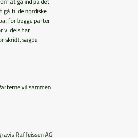
r om at gå ind på det
 gå til de nordiske
pa, for begge parter
r vi dels har
or skridt, sagde
 Parterne vil sammen
Agravis Raffeissen AG