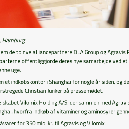
d, Hamburg
ellem de to nye alliancepartnere DLA Group og Agravis 
a parterne offentliggjorde deres nye samarbejde ved et
enne uge.
 et indkøbskontor i Shanghai for nogle år siden, og de
rstregede Christian Junker på pressemødet.
lskabet Vilomix Holding A/S, der sammen med Agravis
nghai, hvorfra indkøb af vitaminer og aminosyrer genn
åvarer for 350 mio. kr. til Agravis og Vilomix.